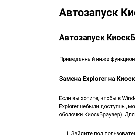
Автозапуск Ки
Автозапуск КиоскБ
Приведенный ниже функциона
Замена Explorer на Киос
Если вы хотите, чтобы в Win
Explorer небыли доступны, м
оболочки КиоскБраузер). Для 
Зайдите под пользовател