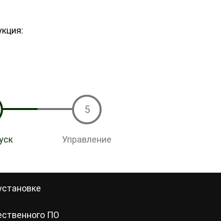
укция:
5
уск
Управление
установке
ественного ПО