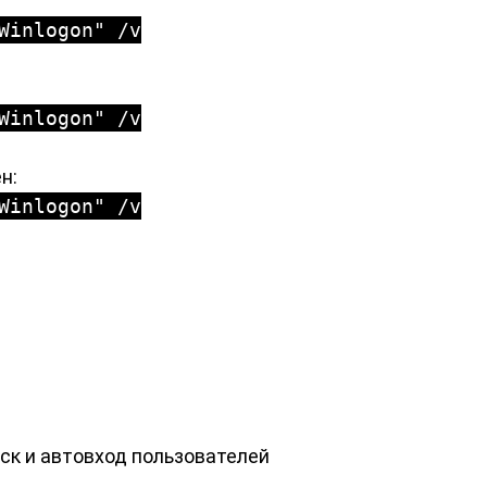
Winlogon" /v
Winlogon" /v
н:
Winlogon" /v
уск и автовход пользователей