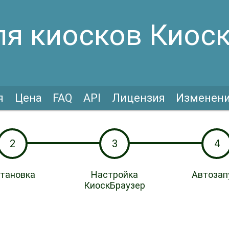
ля киосков Киос
я
Цена
FAQ
API
Лицензия
Изменен
2
3
4
тановка
Настройка
Автозап
КиоскБраузер