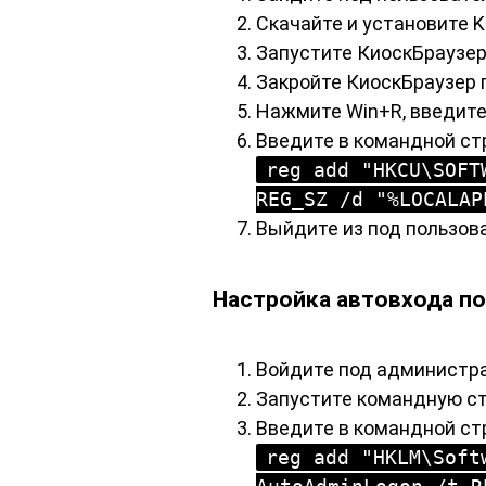
Скачайте и установите K
Запустите КиоскБраузер 
Закройте КиоскБраузер п
Нажмите Win+R, введите
Введите в командной ст
reg add "HKCU\SOFT
REG_SZ /d "%LOCALAP
Выйдите из под пользова
Настройка автовхода п
Войдите под администр
Запустите командную ст
Введите в командной стр
reg add "HKLM\Soft