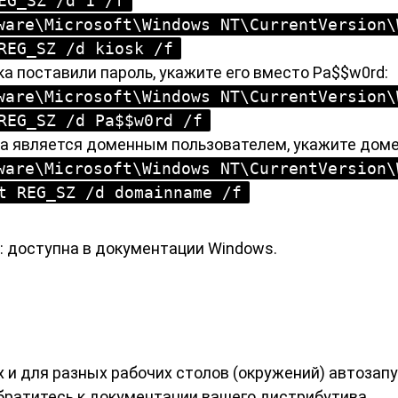
EG_SZ /d 1 /f
ware\Microsoft\Windows NT\CurrentVersion\
REG_SZ /d kiosk /f
а поставили пароль, укажите его вместо Pa$$w0rd:
ware\Microsoft\Windows NT\CurrentVersion\
REG_SZ /d Pa$$w0rd /f
ка является доменным пользователем, укажите доме
ware\Microsoft\Windows NT\CurrentVersion\
t REG_SZ /d domainname /f
:
доступна в документации Windows
.
x и для разных рабочих столов (окружений) автозап
братитесь к документации вашего дистрибутива.