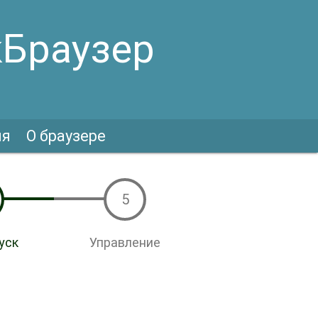
кБраузер
ия
О браузере
5
уск
Управление