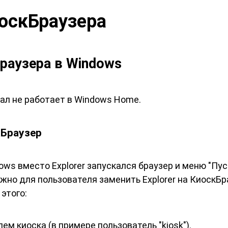
оскБраузера
раузера в Windows
л не работает в Windows Home.
кБраузер
dows вместо Explorer запускался браузер и меню "Пу
ожно для пользователя заменить Explorer на КиоскБр
этого:
ем киоска (в примере пользователь "kiosk").