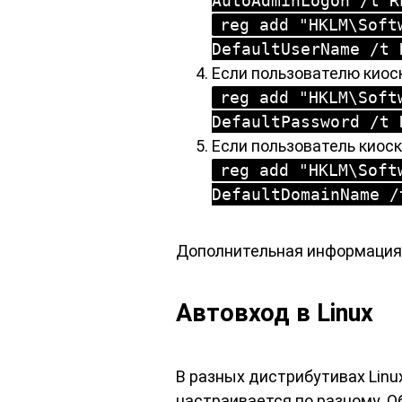
AutoAdminLogon /t R
reg add "HKLM\Soft
DefaultUserName /t 
Если пользователю киоск
reg add "HKLM\Soft
DefaultPassword /t 
Если пользователь киос
reg add "HKLM\Soft
DefaultDomainName /
Дополнительная информация
Автовход в Linux
В разных дистрибутивах Linu
настраивается по разному. О