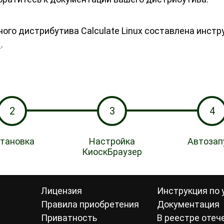
ого дистрибутива Calculate Linux составлена инстр
1
.
2
3
4
тановка
Настройка
Автозап
КиоскБраузер
Лицензия
Инструкция по 
Правила приобретения
Документация
Приватность
В реестре отеч