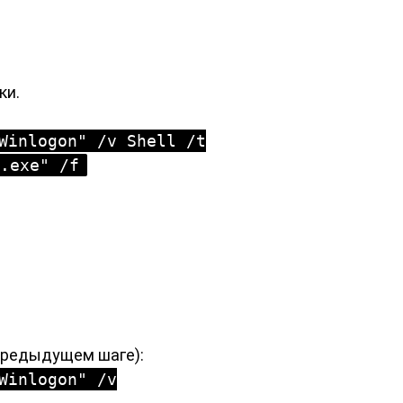
ки.
Winlogon" /v Shell /t
.exe" /f
 предыдущем шаге):
Winlogon" /v