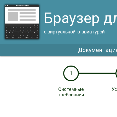
Браузер д
с виртуальной клавиатурой
Документаци
1
Системные
Ус
требования