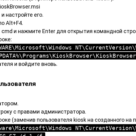
ioskBrowser.msi
и настройте его.
о Alt+F4.
 cmd и нажмите Enter для открытия командной стро
роке:
WARE\Microsoft\Windows NT\CurrentVersion\
PDATA%\Programs\KioskBrowser\KioskBrowser
теля и войдите вновь.
ользователя
атором.
року с правами администратора.
оке (заменив пользователя kiosk на созданного на
ware\Microsoft\Windows NT\CurrentVersion\